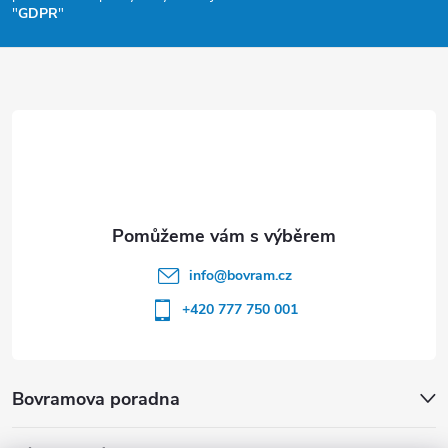
a
"
GDPR
"
t
í
info
@
bovram.cz
+420 777 750 001
Bovramova poradna