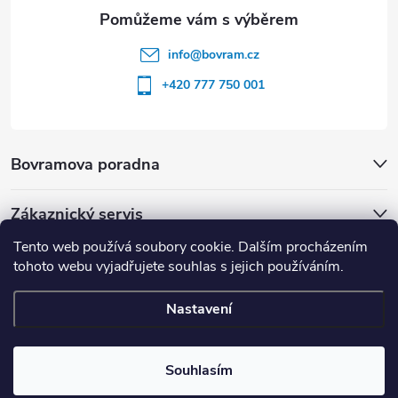
info
@
bovram.cz
+420 777 750 001
Bovramova poradna
Zákaznický servis
Tento web používá soubory cookie. Dalším procházením
tohoto webu vyjadřujete souhlas s jejich používáním.
Nastavení
Copyright 2026
BOVRAM.cz
. Všechna práva vyhrazena.
Souhlasím
Vytvořil Shoptet
| nastavilo & upravilo
ZOOM STUDIO