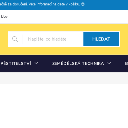
čně za doručení. Více informací najdete v košíku. 😊
Bovramova poradna
Moje objednávka
HLEDAT
PĚSTITELSTVÍ
ZEMĚDĚLSKÁ TECHNIKA