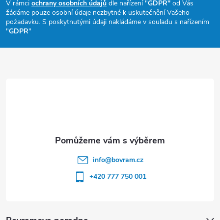
p
V rámci
ochrany osobních údajů
dle nařízení "
GDPR"
od Vás
žádáme pouze osobní údaje nezbytné k uskutečnění Vašeho
a
požadavku. S poskytnutými údaji nakládáme v souladu s nařízením
"
GDPR
"
t
í
info
@
bovram.cz
+420 777 750 001