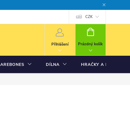
CZK
NÁKUPNÍ
KOŠÍK
Prázdný košík
Přihlášení
BAREBONES
DÍLNA
HRAČKY A MODELY