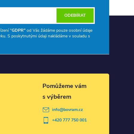
ODEBÍRAT
ízení "
GDPR"
od Vás žádáme pouze osobní údaje
ku. S poskytnutými údaji nakládáme v souladu s
info
@
bovram.cz
+420 777 750 001