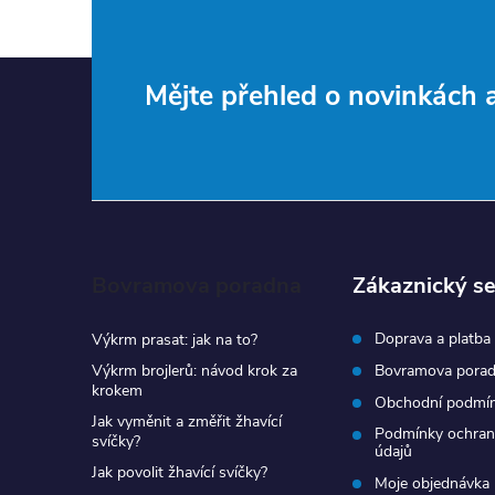
Z
Mějte přehled o novinkách
á
p
a
Bovramova poradna
Zákaznický se
t
Doprava a platba
Výkrm prasat: jak na to?
í
Výkrm brojlerů: návod krok za
Bovramova pora
krokem
Obchodní podmí
Jak vyměnit a změřit žhavící
Podmínky ochran
svíčky?
údajů
Jak povolit žhavící svíčky?
Moje objednávka