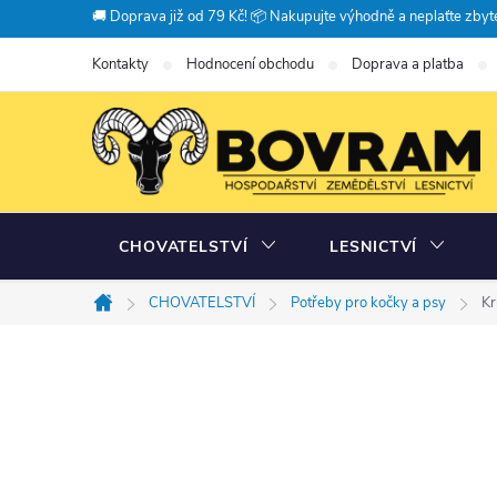
Přejít
🚚 Doprava již od 79 Kč! 📦 Nakupujte výhodně a neplaťte zbyte
na
Kontakty
Hodnocení obchodu
Doprava a platba
obsah
CHOVATELSTVÍ
LESNICTVÍ
CHOVATELSTVÍ
Potřeby pro kočky a psy
Kr
Domů