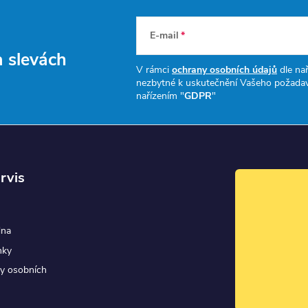
E-mail
a slevách
V rámci
ochrany osobních údajů
dle nař
nezbytné k uskutečnění Vašeho požadav
nařízením "
GDPR
"
rvis
dna
nky
y osobních