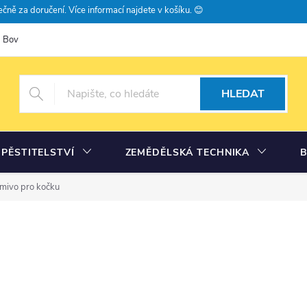
čně za doručení. Více informací najdete v košíku. 😊
Bovramova poradna
Moje objednávka
HLEDAT
PĚSTITELSTVÍ
ZEMĚDĚLSKÁ TECHNIKA
mivo pro kočku