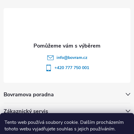
í
info
@
bovram.cz
+420 777 750 001
Bovramova poradna
Zákaznický servis
Tento web používá soubory cookie. Dalším procházením
tohoto webu vyjadřujete souhlas s jejich používáním.