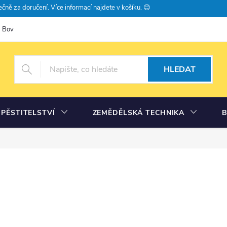
čně za doručení. Více informací najdete v košíku. 😊
Bovramova poradna
Moje objednávka
HLEDAT
PĚSTITELSTVÍ
ZEMĚDĚLSKÁ TECHNIKA