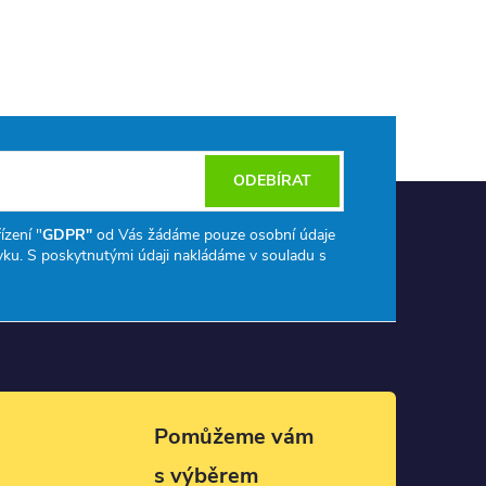
ODEBÍRAT
ízení "
GDPR"
od Vás žádáme pouze osobní údaje
ku. S poskytnutými údaji nakládáme v souladu s