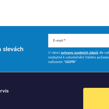
E-mail
a slevách
V rámci
ochrany osobních údajů
dle nař
nezbytné k uskutečnění Vašeho požadav
nařízením "
GDPR
"
rvis