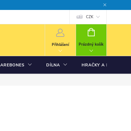
CZK
NÁKUPNÍ
KOŠÍK
Prázdný košík
Přihlášení
BAREBONES
DÍLNA
HRAČKY A MODELY