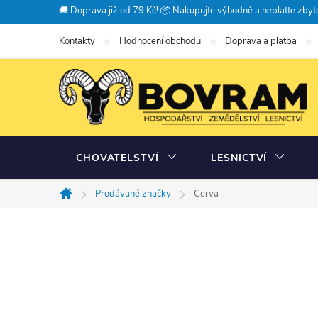
Přejít
🚚 Doprava již od 79 Kč! 📦 Nakupujte výhodně a neplaťte zbyte
na
Kontakty
Hodnocení obchodu
Doprava a platba
obsah
CHOVATELSTVÍ
LESNICTVÍ
Prodávané značky
Cerva
Domů