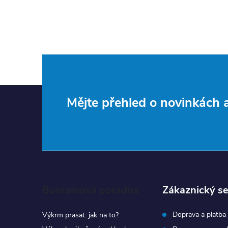
Z
Mějte přehled o novinkách
á
p
a
Bovramova poradna
Zákaznický se
t
Doprava a platba
Výkrm prasat: jak na to?
í