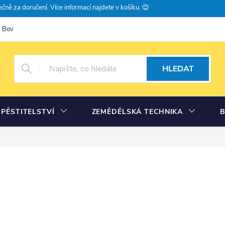
čně za doručení. Více informací najdete v košíku. 😊
Bovramova poradna
Moje objednávka
HLEDAT
PĚSTITELSTVÍ
ZEMĚDĚLSKÁ TECHNIKA