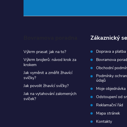
á
p
a
Bovramova poradna
Zákaznický se
t
Doprava a platba
Výkrm prasat: jak na to?
í
Výkrm brojlerů: návod krok za
Bovramova pora
krokem
Obchodní podmí
Jak vyměnit a změřit žhavící
Podmínky ochran
svíčky?
údajů
Jak povolit žhavící svíčky?
Moje objednávka
Jak na vytahování zalomených
Odstoupení od s
svíček?
Reklamační řád
Mapa stránek
Kontakty