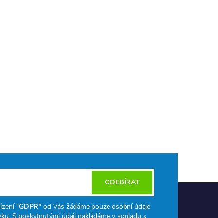
ODEBÍRAT
ízení "
GDPR"
od Vás žádáme pouze osobní údaje
ku. S poskytnutými údaji nakládáme v souladu s