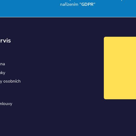
nařízením "
GDPR
"
rvis
dna
nky
y osobních
mlouvy