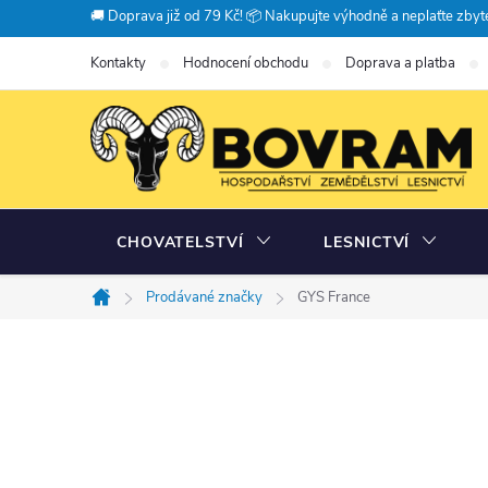
Přejít
🚚 Doprava již od 79 Kč! 📦 Nakupujte výhodně a neplaťte zbyte
na
Kontakty
Hodnocení obchodu
Doprava a platba
obsah
CHOVATELSTVÍ
LESNICTVÍ
Prodávané značky
GYS France
Domů