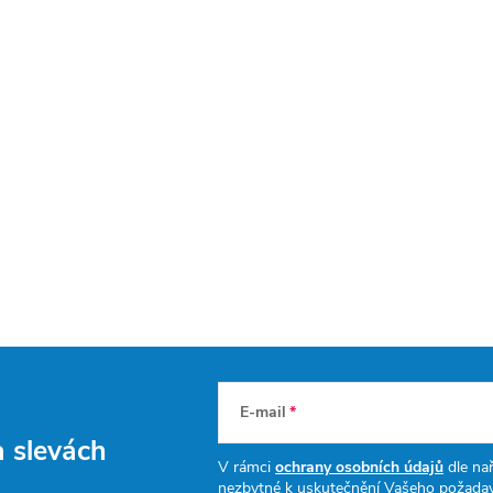
E-mail
a slevách
V rámci
ochrany osobních údajů
dle nař
nezbytné k uskutečnění Vašeho požadav