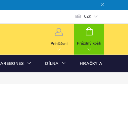
CZK
NÁKUPNÍ
KOŠÍK
Prázdný košík
Přihlášení
BAREBONES
DÍLNA
HRAČKY A MODELY