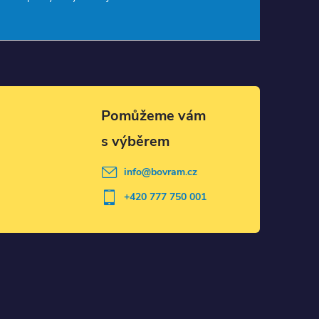
info
@
bovram.cz
+420 777 750 001