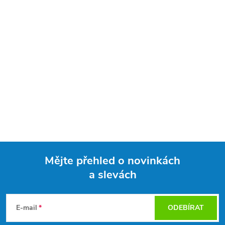
Mějte přehled o novinkách
a slevách
Z
á
E-mail
ODEBÍRAT