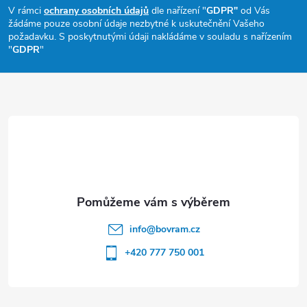
p
V rámci
ochrany osobních údajů
dle nařízení "
GDPR"
od Vás
žádáme pouze osobní údaje nezbytné k uskutečnění Vašeho
a
požadavku. S poskytnutými údaji nakládáme v souladu s nařízením
"
GDPR
"
t
í
info
@
bovram.cz
+420 777 750 001