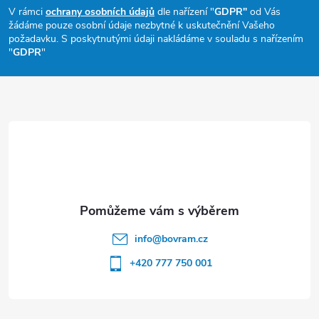
p
V rámci
ochrany osobních údajů
dle nařízení "
GDPR"
od Vás
žádáme pouze osobní údaje nezbytné k uskutečnění Vašeho
a
požadavku. S poskytnutými údaji nakládáme v souladu s nařízením
"
GDPR
"
t
í
info
@
bovram.cz
+420 777 750 001