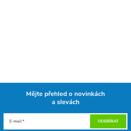
Mějte přehled o novinkách
a slevách
Z
á
E-mail
ODEBÍRAT