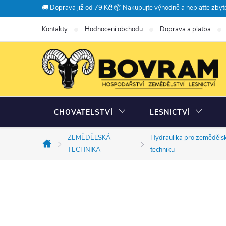
Přejít
🚚 Doprava již od 79 Kč! 📦 Nakupujte výhodně a neplaťte zbyte
na
Kontakty
Hodnocení obchodu
Doprava a platba
obsah
CHOVATELSTVÍ
LESNICTVÍ
ZEMĚDĚLSKÁ
Hydraulika pro zeměděls
Domů
TECHNIKA
techniku