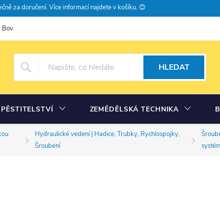
čně za doručení. Více informací najdete v košíku. 😊
Bovramova poradna
Moje objednávka
HLEDAT
PĚSTITELSTVÍ
ZEMĚDĚLSKÁ TECHNIKA
kou
Hydraulické vedení | Hadice, Trubky, Rychlospojky,
Šroube
Šroubení
systé