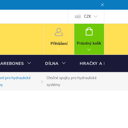
CZK
NÁKUPNÍ
KOŠÍK
Prázdný košík
Přihlášení
BAREBONES
DÍLNA
HRAČKY A MODELY
ní pro hydraulické
Otočné spojky pro hydraulické
my
systémy