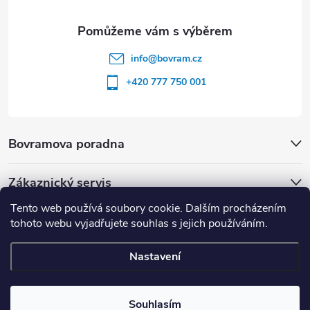
info
@
bovram.cz
+420 777 750 001
Bovramova poradna
Zákaznický servis
Tento web používá soubory cookie. Dalším procházením
tohoto webu vyjadřujete souhlas s jejich používáním.
Nastavení
Copyright 2026
BOVRAM.cz
. Všechna práva vyhrazena.
Souhlasím