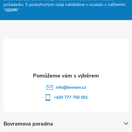
a
požadavku. S poskytnutými údaji nakládáme v souladu s nařízením
"
GDPR
"
t
í
info
@
bovram.cz
+420 777 750 001
Bovramova poradna